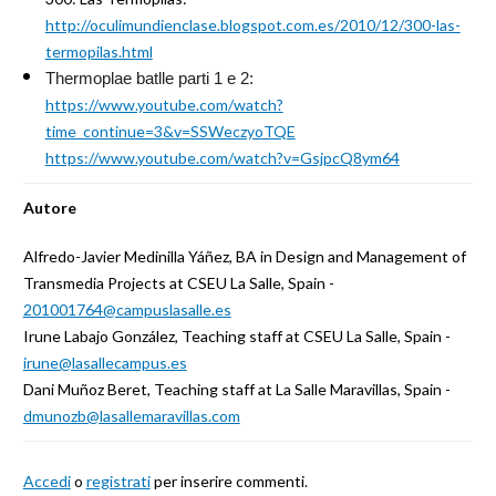
http://oculimundienclase.blogspot.com.es/2010/12/300-las-
termopilas.html
Thermoplae batlle parti 1 e 2:
https://www.youtube.com/watch?
time_continue=3&v=SSWeczyoTQE
https://www.youtube.com/watch?v=GsjpcQ8ym64
Autore
Alfredo-Javier Medinilla Yáñez, BA in Design and Management of
Transmedia Projects at CSEU La Salle, Spain -
201001764@campuslasalle.es
Irune Labajo González, Teaching staff at CSEU La Salle, Spain -
irune@lasallecampus.es
Dani Muñoz Beret, Teaching staff at La Salle Maravillas, Spain -
dmunozb@lasallemaravillas.com
Accedi
o
registrati
per inserire commenti.