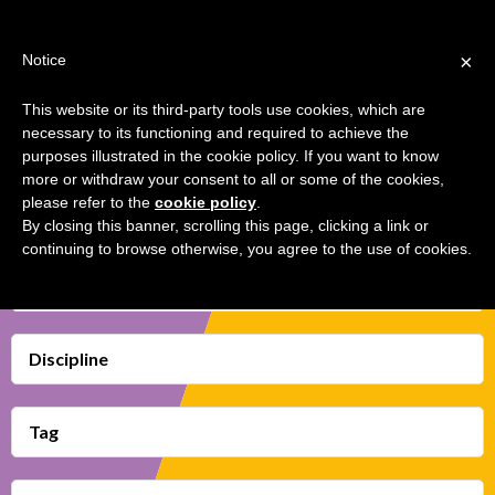
Jump
TEACHER'S KIT
LOGIN
to
×
Notice
navigation
MENU
This website or its third-party tools use cookies, which are
necessary to its functioning and required to achieve the
LA BATTAGLIA TRANS-TERMOPILI
Back
HOME
purposes illustrated in the cookie policy. If you want to know
to
more or withdraw your consent to all or some of the cookies,
top
please refer to the
cookie policy
.
MAPPA COMPETENZE TRANSMEDIALI
By closing this banner, scrolling this page, clicking a link or
continuing to browse otherwise, you agree to the use of cookies.
SCHEDE DIDATTICHE
Transmedia Skills
VIDEO
PREFERITI
Discipline
Tag