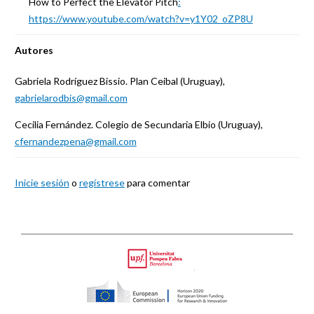
How to Perfect the Elevator Pitch
:
https://www.youtube.com/watch?v=y1Y02_oZP8U
Autores
Gabriela Rodríguez Bissio. Plan Ceibal (Uruguay),
gabrielarodbis@gmail.com
Cecilia Fernández. Colegio de Secundaria Elbio (Uruguay),
cfernandezpena@gmail.com
Inicie sesión
o
regístrese
para comentar
Back
to
Upf
top
HORIZON