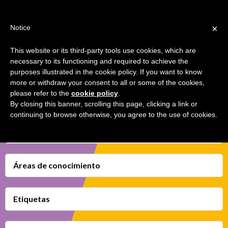
Jump
TEACHER'S KIT
LOGIN
to
×
Notice
navigation
MENU
This website or its third-party tools use cookies, which are
necessary to its functioning and required to achieve the
CONVÉNCEME (ELEVATOR PITCH)
Back
INICIO
purposes illustrated in the cookie policy. If you want to know
to
more or withdraw your consent to all or some of the cookies,
top
please refer to the
cookie policy
.
MAPA COMPETENCIAS TRANSMEDIA
By closing this banner, scrolling this page, clicking a link or
continuing to browse otherwise, you agree to the use of cookies.
FICHAS DIDÁCTICAS
Competencias Transmedia
VÍDEOS
FAVORITOS
Áreas de conocimiento
Etiquetas