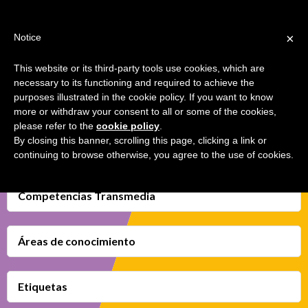
Jump
TEACHER'S KIT
LOGIN
to
×
Notice
navigation
MENU
This website or its third-party tools use cookies, which are
necessary to its functioning and required to achieve the
GESTIÓN DE LOS MEDIOS
Back
INICIO
purposes illustrated in the cookie policy. If you want to know
SOCIALES
to
more or withdraw your consent to all or some of the cookies,
top
please refer to the
cookie policy
.
MAPA COMPETENCIAS TRANSMEDIA
By closing this banner, scrolling this page, clicking a link or
continuing to browse otherwise, you agree to the use of cookies.
FICHAS DIDÁCTICAS
VÍDEOS
Competencias Transmedia
FAVORITOS
Áreas de conocimiento
Etiquetas