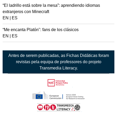
“El ladrillo está sobre la mesa”: aprendiendo idiomas
extranjeros con Minecraft
EN
|
ES
“Me encanta Platón": fans de los clásicos
EN
|
ES
Antes de serem publicadas, as Fichas Didáticas foram
revistas pela equipa de professores do projeto
Transmedia Literacy.
Back
to
Upf
top
HORIZON
TRANSMEDIA
2020