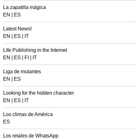
La zapatilla mágica
EN
|
ES
Latest News!
EN
|
ES
|
IT
Life Publishing in the Internet
EN
|
ES
|
FI
|
IT
Liga de mutantes
EN
|
ES
Looking for the hidden character
EN
|
ES
|
IT
Los climas de América
ES
Los retales de WhatsApp