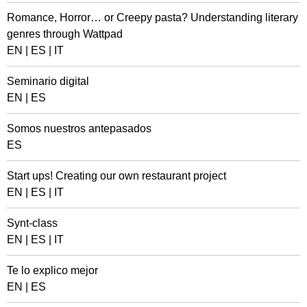
Romance, Horror… or Creepy pasta? Understanding literary
genres through Wattpad
EN
|
ES
|
IT
Seminario digital
EN
|
ES
Somos nuestros antepasados
ES
Start ups! Creating our own restaurant project
EN
|
ES
|
IT
Synt-class
EN
|
ES
|
IT
Te lo explico mejor
EN
|
ES