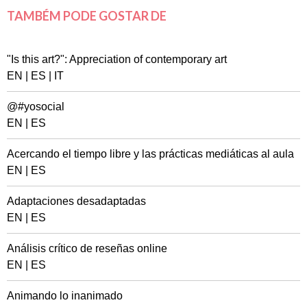
TAMBÉM PODE GOSTAR DE
"Is this art?": Appreciation of contemporary art
EN
|
ES
|
IT
@#yosocial
EN
|
ES
Acercando el tiempo libre y las prácticas mediáticas al aula
EN
|
ES
Adaptaciones desadaptadas
EN
|
ES
Análisis crítico de reseñas online
EN
|
ES
Animando lo inanimado