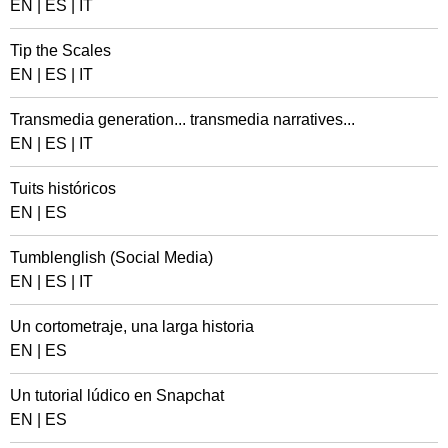
EN
|
ES
|
IT
Tip the Scales
EN
|
ES
|
IT
Transmedia generation... transmedia narratives...
EN
|
ES
|
IT
Tuits históricos
EN
|
ES
Tumblenglish (Social Media)
EN
|
ES
|
IT
Un cortometraje, una larga historia
EN
|
ES
Un tutorial lúdico en Snapchat
EN
|
ES