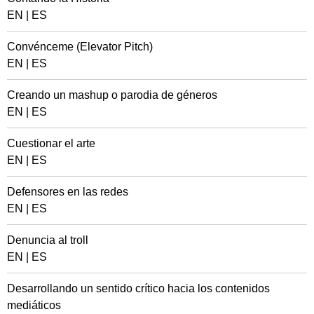
EN
|
ES
Convénceme (Elevator Pitch)
EN
|
ES
Creando un mashup o parodia de géneros
EN
|
ES
Cuestionar el arte
EN
|
ES
Defensores en las redes
EN
|
ES
Denuncia al troll
EN
|
ES
Desarrollando un sentido crítico hacia los contenidos
mediáticos