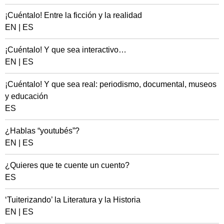
¡Cuéntalo! Entre la ficción y la realidad
EN
|
ES
¡Cuéntalo! Y que sea interactivo…
EN
|
ES
¡Cuéntalo! Y que sea real: periodismo, documental, museos
y educación
ES
¿Hablas “youtubés”?
EN
|
ES
¿Quieres que te cuente un cuento?
ES
‘Tuiterizando’ la Literatura y la Historia
EN
|
ES