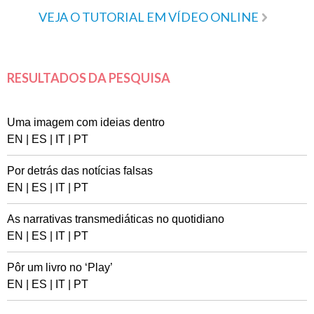
VEJA O TUTORIAL EM VÍDEO ONLINE
RESULTADOS DA PESQUISA
Uma imagem com ideias dentro
EN
|
ES
|
IT
|
PT
Por detrás das notícias falsas
EN
|
ES
|
IT
|
PT
As narrativas transmediáticas no quotidiano
EN
|
ES
|
IT
|
PT
Pôr um livro no ‘Play’
EN
|
ES
|
IT
|
PT