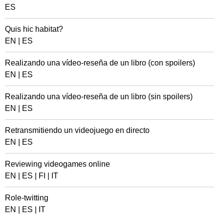
ES
Quis hic habitat?
EN
|
ES
Realizando una vídeo-reseña de un libro (con spoilers)
EN
|
ES
Realizando una vídeo-reseña de un libro (sin spoilers)
EN
|
ES
Retransmitiendo un videojuego en directo
EN
|
ES
Reviewing videogames online
EN
|
ES
|
FI
|
IT
Role-twitting
EN
|
ES
|
IT