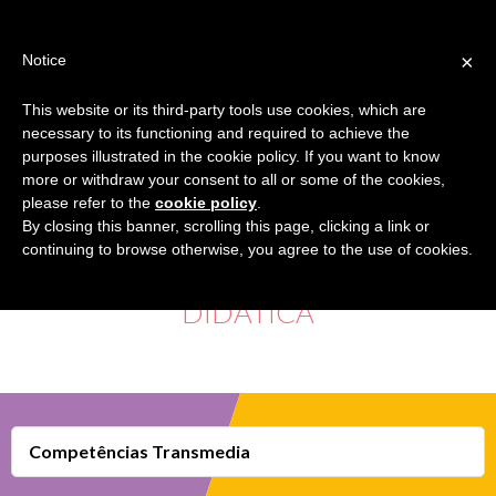
Jump
TEACHER'S KIT
LOGIN
to
×
Notice
navigation
MENU
This website or its third-party tools use cookies, which are
necessary to its functioning and required to achieve the
HOME
purposes illustrated in the cookie policy. If you want to know
more or withdraw your consent to all or some of the cookies,
please refer to the
cookie policy
.
MAPA DE COMPETÊNCIAS TRANSMEDIA
TIRANDO PARTIDO DAS COMPETÊNCIAS
Back
By closing this banner, scrolling this page, clicking a link or
to
TRANSMEDIA NA SALA DE AULA
continuing to browse otherwise, you agree to the use of cookies.
ATIVIDADES DIDÁTICAS
top
PESQUISAR UMA FICHA
DIDÁTICA
VÍDEOS
FAVORITOS
Competências Transmedia