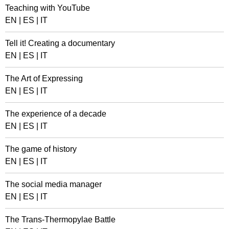
Teaching with YouTube
EN
|
ES
|
IT
Tell it! Creating a documentary
EN
|
ES
|
IT
The Art of Expressing
EN
|
ES
|
IT
The experience of a decade
EN
|
ES
|
IT
The game of history
EN
|
ES
|
IT
The social media manager
EN
|
ES
|
IT
The Trans-Thermopylae Battle